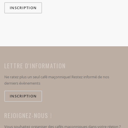
INSCRIPTION
LETTRE D'INFORMATION
Ne ratez plus un seul café maçonnique! Restez informé de nos
derniers évènements
INSCRIPTION
REJOIGNEZ-NOUS !
Vous souhaitez organiser des cafés maçonniques dans votre région ?