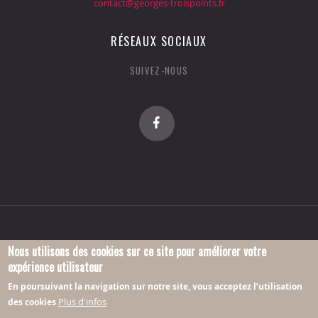
contact@georges-troispoints.fr
RÉSEAUX SOCIAUX
SUIVEZ-NOUS
Nous utilisons des cookies sur ce site pour améliorer votre
expérience utilisateur
© 2016 Association Georges-Troispoints.
En poursuivant la navigation sur notre site, vous acceptez l’utilisation
Plus d'infos
des cookies