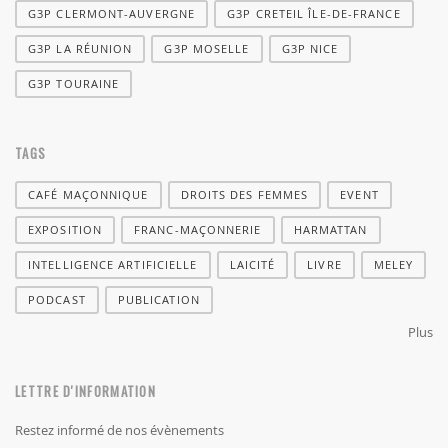
G3P CLERMONT-AUVERGNE
G3P CRETEIL ÎLE-DE-FRANCE
G3P LA RÉUNION
G3P MOSELLE
G3P NICE
G3P TOURAINE
TAGS
CAFÉ MAÇONNIQUE
DROITS DES FEMMES
EVENT
EXPOSITION
FRANC-MAÇONNERIE
HARMATTAN
INTELLIGENCE ARTIFICIELLE
LAICITÉ
LIVRE
MELEY
PODCAST
PUBLICATION
Plus
LETTRE D'INFORMATION
Restez informé de nos évènements