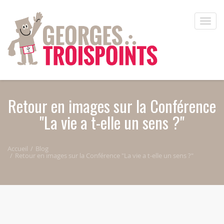
Aller au contenu principal
Toggle
naviga
Retour en images sur la Conférence
"La vie a t-elle un sens ?"
Accueil
Blog
Retour en images sur la Conférence "La vie a t-elle un sens ?"