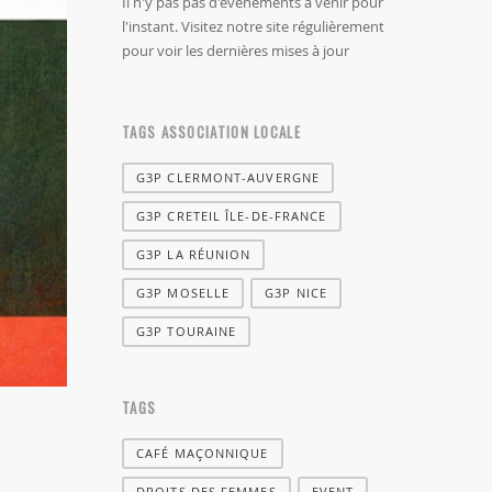
Il n'y pas pas d'évènements à venir pour
l'instant. Visitez notre site régulièrement
pour voir les dernières mises à jour
TAGS ASSOCIATION LOCALE
G3P CLERMONT-AUVERGNE
G3P CRETEIL ÎLE-DE-FRANCE
G3P LA RÉUNION
G3P MOSELLE
G3P NICE
G3P TOURAINE
TAGS
CAFÉ MAÇONNIQUE
DROITS DES FEMMES
EVENT