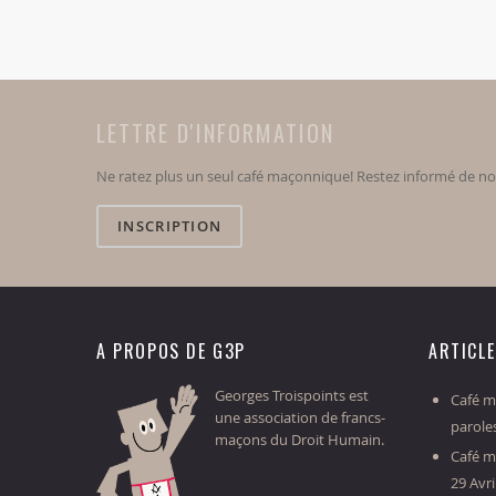
LETTRE D'INFORMATION
Ne ratez plus un seul café maçonnique! Restez informé de n
INSCRIPTION
A PROPOS DE G3P
ARTICL
Georges Troispoints est
Café ma
une association de francs-
parole
maçons du Droit Humain.
Café m
29 Avri