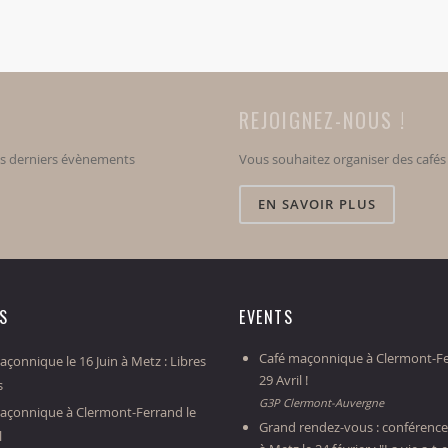
REJOIGNEZ-NOUS !
os derniers évènements
Vous souhaitez organiser des café
EN SAVOIR PLUS
ES
EVENTS
Café maçonnique à Clermont-Fe
çonnique le 16 Juin à Metz : Libres
29 Avril !
s
G3P Clermont-Auvergne
açonnique à Clermont-Ferrand le
Grand rendez-vous : conférence
l