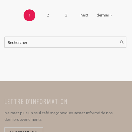
1
2
3
next
dernier »
FORMULAIRE DE RECHERCHE
RECHERCHER
LETTRE D'INFORMATION
Ne ratez plus un seul café maçonnique! Restez informé de nos
derniers évènements