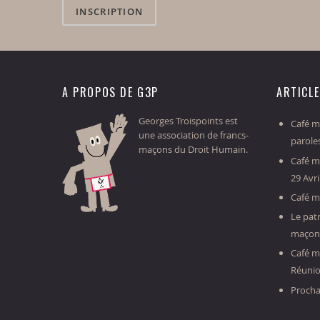
INSCRIPTION
A PROPOS DE G3P
ARTICL
Georges Troispoints est
Café ma
une association de francs-
parole
maçons du Droit Humain.
Café m
29 Avri
Café m
Le patr
maçonn
Café m
Réunio
Procha