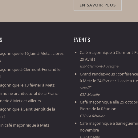
EN SAVOIR PLUS
ES
EVENTS
Café maçonnique à Clermont-Fe
çonnique le 16 Juin à Metz : Libres
29 Avril !
s
G3P Clermont-Auvergne
açonnique à Clermont-Ferrand le
Grand rendez-vous : conférence
l
à Metz le 24 février : "La vie a-t-e
açonnique le 13 février à Metz
sens?"
imoine architectural de la Franc-
G3P Moselle
erie à Metz et ailleurs
Café maçonnique elle 29 octobre
Pierre de la Réunion
açonnique à Saint Benoît de la
G3P La Réunion
n !
Café maçonnique à Sarreguemin
in café maçonnique à Metz
novembre
G3P Moselle