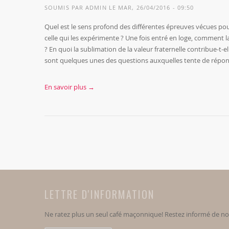
SOUMIS PAR
ADMIN
LE MAR, 26/04/2016 - 09:50
Quel est le sens profond des différentes épreuves vécues pou
celle qui les expérimente ? Une fois entré en loge, comment l
? En quoi la sublimation de la valeur fraternelle contribue-t-e
sont quelques unes des questions auxquelles tente de répond
En savoir plus →
LETTRE D'INFORMATION
Ne ratez plus un seul café maçonnique! Restez informé de n