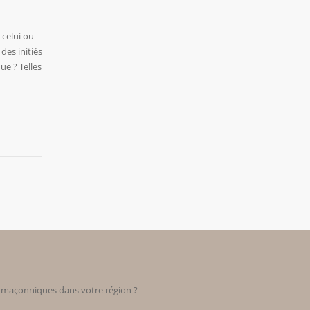
 celui ou
des initiés
ue ? Telles
s maçonniques dans votre région ?