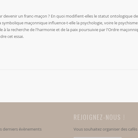
r devenir un franc-maçon ? En quoi modifient-elles le statut ontologique de
a symbolique maçonnique influence-t-elle la psychologie, voire le psychisme 
lle à la recherche de l'harmonie et de la paix poursuivie par l'Ordre maçonniq
re cet essai.
REJOIGNEZ-NOUS !
os derniers évènements
Vous souhaitez organiser des café