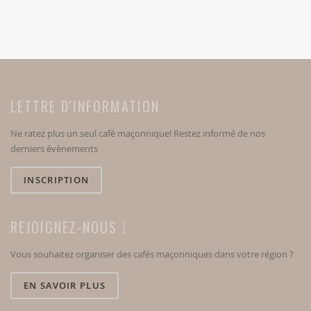
LETTRE D'INFORMATION
Ne ratez plus un seul café maçonnique! Restez informé de nos
derniers évènements
INSCRIPTION
REJOIGNEZ-NOUS !
Vous souhaitez organiser des cafés maçonniques dans votre région ?
EN SAVOIR PLUS