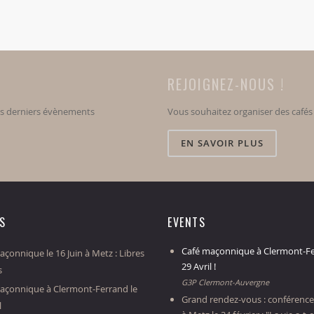
REJOIGNEZ-NOUS !
os derniers évènements
Vous souhaitez organiser des café
EN SAVOIR PLUS
ES
EVENTS
Café maçonnique à Clermont-Fe
çonnique le 16 Juin à Metz : Libres
29 Avril !
s
G3P Clermont-Auvergne
açonnique à Clermont-Ferrand le
Grand rendez-vous : conférence
l