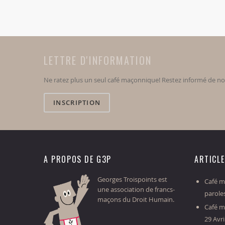
LETTRE D'INFORMATION
Ne ratez plus un seul café maçonnique! Restez informé de n
INSCRIPTION
A PROPOS DE G3P
ARTICL
Georges Troispoints est
Café ma
une association de francs-
parole
maçons du Droit Humain.
Café m
29 Avri