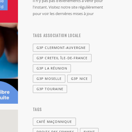
Il n'y pas pas d'évènements à venir pour
l'instant. Visitez notre site régulièrement
pour voir les dernières mises à jour
TAGS ASSOCIATION LOCALE
G3P CLERMONT-AUVERGNE
G3P CRETEIL ÎLE-DE-FRANCE
G3P LA RÉUNION
G3P MOSELLE
G3P NICE
G3P TOURAINE
TAGS
CAFÉ MAÇONNIQUE
DROITS DES FEMMES
EVENT