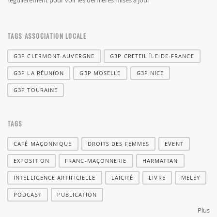
régulièrement pour voir les dernières mises à jour
TAGS ASSOCIATION LOCALE
G3P CLERMONT-AUVERGNE
G3P CRETEIL ÎLE-DE-FRANCE
G3P LA RÉUNION
G3P MOSELLE
G3P NICE
G3P TOURAINE
TAGS
CAFÉ MAÇONNIQUE
DROITS DES FEMMES
EVENT
EXPOSITION
FRANC-MAÇONNERIE
HARMATTAN
INTELLIGENCE ARTIFICIELLE
LAICITÉ
LIVRE
MELEY
PODCAST
PUBLICATION
Plus