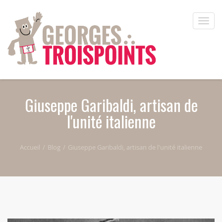
Aller au contenu principal
Toggle
naviga
Giuseppe Garibaldi, artisan de
l'unité italienne
Accueil
Blog
Giuseppe Garibaldi, artisan de l'unité italienne