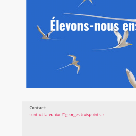
Contact:
contact-lareunion@georges-troispoints.fr