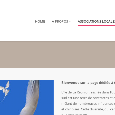
HOME
A PROPOS
ASSOCIATIONS LOCALE
Bienvenue sur la page dédiée à 
L'île de La Réunion, nichée dans l'ou
sud est une terre de contrastes et d
mêlant de nombreuses influences n
et chinoises. Cette diversité, qui c
du Droit Humain.