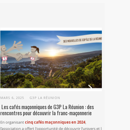
Next
MARS 6, 2025
G3P LA RÉUNION
OCTOBR
Les cafés maçonniques de G3P La Réunion : des
Café M
rencontres pour découvrir la franc-maçonnerie
Réunio
En organisant
cinq cafés maçonniques en 2024
,
Georges 
l’association a offert l'opportunité de découvrir l’univers et les