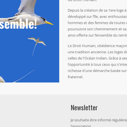
Depuis la création de sa 1ere loge à 
développé sur l’île, avec enthousia
hommes et des femmes de toutes ori
poursuivre son cheminement et sa 
ainsi offerte sur l’ensemble du terr
Le Droit Humain, obédience maçonn
une tradition ancienne. Les loges d
celles de l'Océan Indien. Grâce à s
l'opportunité à tous ceux qui s'int
richesse d'une démarche basée sur 
fraternel.
Newsletter
Je souhaite être informé réguliè
l'association