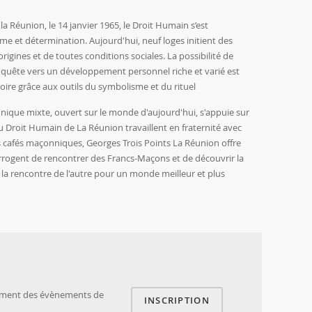
la Réunion, le 14 janvier 1965, le Droit Humain s’est
sme et détermination. Aujourd'hui, neuf loges initient des
gines et de toutes conditions sociales. La possibilité de
quête vers un développement personnel riche et varié est
itoire grâce aux outils du symbolisme et du rituel
ique mixte, ouvert sur le monde d'aujourd'hui, s'appuie sur
u Droit Humain de La Réunion travaillent en fraternité avec
es cafés maçonniques, Georges Trois Points La Réunion offre
errogent de rencontrer des Francs-Maçons et de découvrir la
la rencontre de l'autre pour un monde meilleur et plus
rement des évènements de
INSCRIPTION