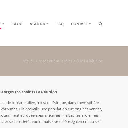
S
BLOG
AGENDA
FAQ
CONTACT
Accueil
Associations locales
G3P La Réunion
Georges Troispoints La Réunion
est de l'océan Indien, à l'est de l'Afrique, dans l'hémisphère
'extrêmes. Elle accueille une population aux origines variées,
otamment européennes, africaines, malgaches, indiennes,
aractérise la société réunionnaise, se reflète également au sein