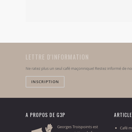
LETTRE D'INFORMATION
Ne ratez plus un seul café maçonnique! Restez informé de n
INSCRIPTION
A PROPOS DE G3P
ARTICL
Georges Troispoints est
Café ma