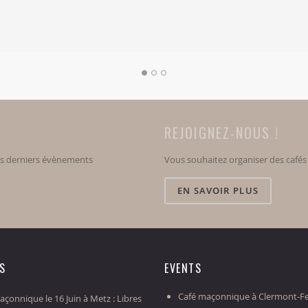
REJOIGNEZ-NOUS !
os derniers évènements
Vous souhaitez organiser des café
EN SAVOIR PLUS
ES
EVENTS
Café maçonnique à Clermont-Fe
çonnique le 16 Juin à Metz : Libres