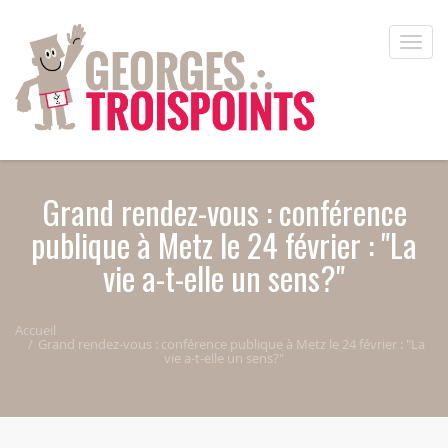
Aller au contenu principal
Toggle
naviga
Grand rendez-vous : conférence
publique à Metz le 24 février : "La
vie a-t-elle un sens?"
Accueil
Grand rendez-vous : conférence publique à Metz le 24 février : "La
vie a-t-elle un sens?"