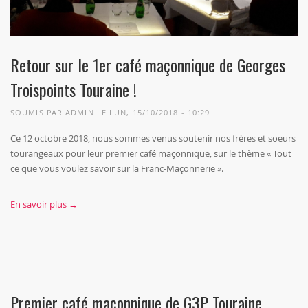
Retour sur le 1er café maçonnique de Georges
Troispoints Touraine !
SOUMIS PAR
ADMIN
LE LUN, 15/10/2018 - 10:29
Ce 12 octobre 2018, nous sommes venus soutenir nos frères et soeurs
tourangeaux pour leur premier café maçonnique, sur le thème « Tout
ce que vous voulez savoir sur la Franc-Maçonnerie ».
En savoir plus →
Premier café maçonnique de G3P Touraine