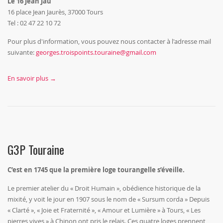
Le 16 Jean Jau
16 place Jean Jaurès, 37000 Tours
Tel : 02 47 22 10 72
Pour plus d'information, vous pouvez nous contacter à l'adresse mail
suivante:
georges.troispoints.touraine@gmail.com
En savoir plus →
G3P Touraine
C’est en 1745 que la première loge tourangelle s’éveille.
Le premier atelier du « Droit Humain », obédience historique de la
mixité, y voit le jour en 1907 sous le nom de « Sursum corda » Depuis
« Clarté », « Joie et Fraternité », « Amour et Lumière » à Tours, « Les
pierres vives » à Chinon ont pris le relais. Ces quatre loges prennent