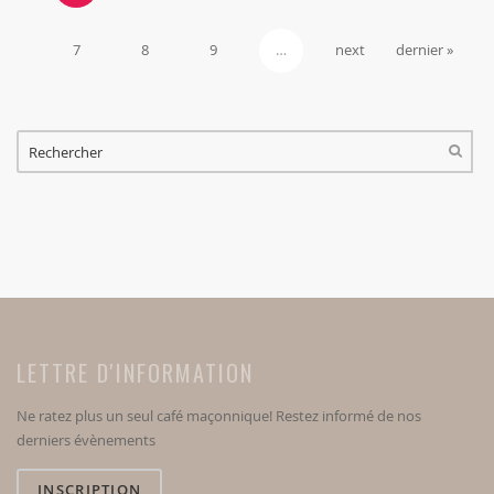
7
8
9
…
next
dernier »
FORMULAIRE DE RECHERCHE
RECHERCHER
LETTRE D'INFORMATION
Ne ratez plus un seul café maçonnique! Restez informé de nos
derniers évènements
INSCRIPTION