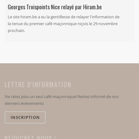
Georges Troispoints Nice relayé par Hiram.be
Le site
hiram.be
a eu la gentillesse de relayer l'information de
la tenue du premier café maçonnique niçois le 29 novembre
prochain.
LETTRE D'INFORMATION
Ne ratez plus un seul café maçonnique! Restez informé de nos
derniers évènements
INSCRIPTION
REJOIGNEZ-NOUS !