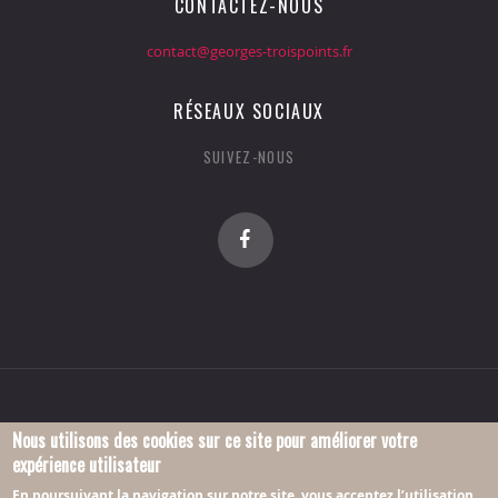
CONTACTEZ-NOUS
contact@georges-troispoints.fr
RÉSEAUX SOCIAUX
SUIVEZ-NOUS
Nous utilisons des cookies sur ce site pour améliorer votre
expérience utilisateur
© 2016 Association Georges-Troispoints.
En poursuivant la navigation sur notre site, vous acceptez l’utilisation