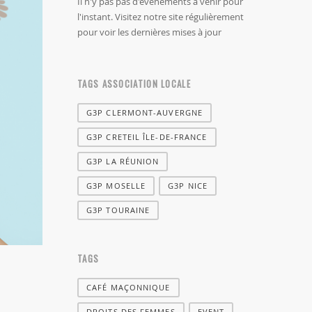
Il n'y pas pas d'évènements à venir pour
l'instant. Visitez notre site régulièrement
pour voir les dernières mises à jour
TAGS ASSOCIATION LOCALE
G3P CLERMONT-AUVERGNE
G3P CRETEIL ÎLE-DE-FRANCE
G3P LA RÉUNION
G3P MOSELLE
G3P NICE
G3P TOURAINE
TAGS
CAFÉ MAÇONNIQUE
DROITS DES FEMMES
EVENT