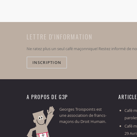
LETTRE D'INFORMATION
Ne ratez plus un seul café maçonnique! Restez informé de n
INSCRIPTION
A PROPOS DE G3P
ARTICL
Georges Troispoints est
Café ma
une association de francs-
parole
maçons du Droit Humain.
Café m
29 Avri