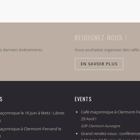
REJOIGNEZ-NOUS !
os derniers évènements
Vous souhaitez organiser des café
EN SAVOIR PLUS
ES
EVENTS
Café maçonnique à Clermont-Fe
çonnique le 16 Juin à Metz : Libres
29 Avril !
s
G3P Clermont-Auvergne
açonnique à Clermont-Ferrand le
Grand rendez-vous : conférence
l