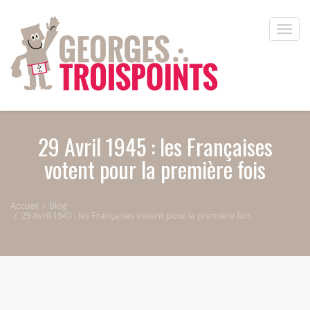
Aller au contenu principal
Toggle
naviga
29 Avril 1945 : les Françaises
votent pour la première fois
Accueil
Blog
29 Avril 1945 : les Françaises votent pour la première fois