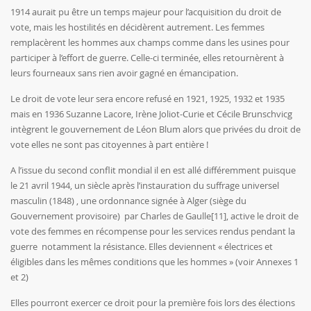
1914 aurait pu être un temps majeur pour l’acquisition du droit de
vote, mais les hostilités en décidèrent autrement. Les femmes
remplacèrent les hommes aux champs comme dans les usines pour
participer à l’effort de guerre. Celle-ci terminée, elles retournèrent à
leurs fourneaux sans rien avoir gagné en émancipation.
Le droit de vote leur sera encore refusé en 1921, 1925, 1932 et 1935
mais en 1936 Suzanne Lacore, Irène Joliot-Curie et Cécile Brunschvicg
intègrent le gouvernement de Léon Blum alors que privées du droit de
vote elles ne sont pas citoyennes à part entière !
A l’issue du second conflit mondial il en est allé différemment puisque
le 21 avril 1944, un siècle après l’instauration du suffrage universel
masculin (1848) , une ordonnance signée à Alger (siège du
Gouvernement provisoire) par Charles de Gaulle
[11]
, active le droit de
vote des femmes en récompense pour les services rendus pendant la
guerre notamment la résistance. Elles deviennent « électrices et
éligibles dans les mêmes conditions que les hommes » (voir Annexes 1
et 2)
Elles pourront exercer ce droit pour la première fois lors des élections