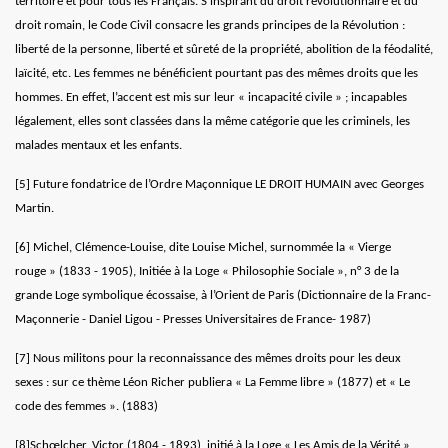
territoire et pour tous les Français. S'inspirant du droit révolutionnaire et du
droit romain, le Code Civil consacre les grands principes de la Révolution :
liberté de la personne, liberté et sûreté de la propriété, abolition de la féodalité,
laïcité, etc. Les femmes ne bénéficient pourtant pas des mêmes droits que les
hommes. En effet, l’accent est mis sur leur « incapacité civile » ; incapables
légalement, elles sont classées dans la même catégorie que les criminels, les
malades mentaux et les enfants.
[5]
Future fondatrice de l’Ordre Maçonnique LE DROIT HUMAIN avec Georges
Martin.
[6]
Michel, Clémence-Louise, dite Louise Michel, surnommée la « Vierge
rouge » (1833 - 1905), Initiée à la Loge « Philosophie Sociale », n° 3 de la
grande Loge symbolique écossaise, à l’Orient de Paris (Dictionnaire de la Franc-
Maçonnerie - Daniel Ligou - Presses Universitaires de France- 1987)
[7]
Nous militons pour la reconnaissance des mêmes droits pour les deux
sexes : sur ce thème Léon Richer publiera « La Femme libre » (1877) et « Le
code des femmes ». (1883)
[8]
Schœlcher, Victor (1804 - 1893), initié à la Loge « Les Amis de la Vérité »,