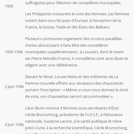
suffragistes pour l'élection de conseillères municipales.
1935
Les Philippines instaurent le vote des femmes. Les femmes
votent dans tous les pays d'Europe, à l'exception de la
France, la Suisse, l'Italie et des États des Balkans.
Plusieurs communes organisent des scrutins parallèles
mixtes aboutissant à faire élire des conseillères
1935-1936
municipales supplémentaires ; à Louviers, dont le maire
est Pierre Mendès France, 6 conseillères sont ainsi élues et
siègent avec voix délibérative.
Devant le Sénat, Louise Weiss et des militantes de La
Femme nouvelle offrent aux sénateurs des chaussettes
2 Juin 1936
portant l'inscription : « Même si vous nous donnez le droit
de vote, vos chaussettes seront raccommodées ».
Léon Blum
nomme 3 femmes sous-secrétaires d'État :
Cécile Brunschvicg, présidente de l'U.F.S.F., à l'éducation
nationale, Suzanne Lacore, à la santé publique et Irène
4 Juin 1936
Joliot-Curie, à la recherche scientifique, Cécile Brunschvicg,