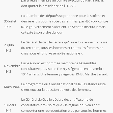
par ailleurs membre du comité exécutif du Parti radical,
doit quitter la présidence de l'U.F.S.F.
La Chambre des députés se prononce pour la sixième et
30 Juillet
dernière fois pour le vote des femmes, par 495 voix contre
1936
0. Le gouvernement s'abstient. Le Sénat n'inscrira jamais
ce texte à son ordre du jour.
Le Général de Gaulle déclare qu'« une fois l'ennemi chassé
23 Juin
du territoire, tous les hommes et toutes les femmes de
1942
chez nous éliront l'Assemblée nationale ».
Lucie Aubrac est nommée membre de l'Assemblée
Novembre
consultative provisoire. Elle n'y siégera qu'en novembre
1943
1944 à Paris. Une femme y siège dès 1943 :
Marthe Simard
.
Le programme du Conseil national de la Résistance reste
Mars 1944
silencieux sur la question du vote des femmes.
Le Général de Gaulle déclare devant l'Assemblée
18 Mars
consultative provisoire que « le régime nouveau doit
1944
comporter une représentation élue par tous les hommes