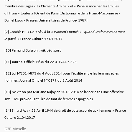
membre des Loges « La Clémente Amitié » et « Renaissance par les Emules
d’Hiram » toutes à l’Orient de Paris (Dictionnaire de la Franc-Maçonnerie -
Daniel Ligou - Presses Universitaires de France- 1987)
[9]
Combis H.: «
De 1789 à la « Women’s march » : quand les femmes battent
le pavé
. » France Culture 17.01.2017
[10]
Fernand Buisson : wikipédia.org
[11]
Journal Officiel N°34 du 22-4-1944 p.325
[12]
Loi N°2014-873 du 4 Août 2014 pour l’égalité entre les femmes et les
hommes. Journal Officiel N° 0179 du 5 Août 2014
[13]
Ne vit-on pas Mariano Rajoy en 2013-2014 se lancer dans une offensive
anti – IVG provoquant l’ire de tant de femmes espagnoles
[14]
Sinard A. : « 21 Avril 1944 :le droit de vote accordé aux femmes » France
Culture 21.04.2017
G3P Moselle