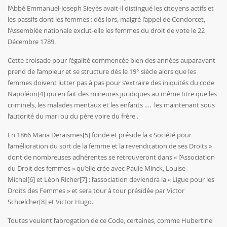
l’Abbé Emmanuel-Joseph Sieyès avait-il distingué les citoyens actifs et
les passifs dont les femmes : dès lors, malgré l’appel de Condorcet,
l’Assemblée nationale exclut-elle les femmes du droit de vote le 22
Décembre 1789.
Cette croisade pour l’égalité commencée bien des années auparavant
prend de l’ampleur et se structure dès le 19° siècle alors que les
femmes doivent lutter pas à pas pour s’extraire des iniquités du code
Napoléon
[4]
qui en fait des mineures juridiques au même titre que les
criminels, les malades mentaux et les enfants …. les maintenant sous
l’autorité du mari ou du père voire du frère .
En 1866 Maria Deraismes
[5]
fonde et préside la « Société pour
l’amélioration du sort de la femme et la revendication de ses Droits »
dont de nombreuses adhérentes se retrouveront dans « l’Association
du Droit des femmes » qu’elle crée avec Paule Minck, Louise
Michel
[6]
et Léon Richer
[7]
: l’association deviendra la « Ligue pour les
Droits des Femmes » et sera tour à tour présidée par Victor
Schœlcher
[8]
et Victor Hugo.
Toutes veulent l’abrogation de ce Code, certaines, comme Hubertine