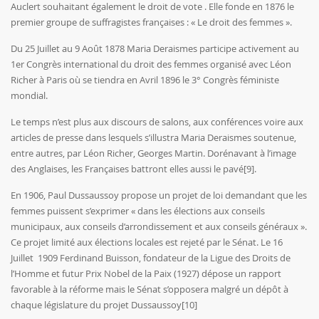
Auclert souhaitant également le droit de vote . Elle fonde en 1876 le
premier groupe de suffragistes françaises : « Le droit des femmes ».
Du 25 Juillet au 9 Août 1878 Maria Deraismes participe activement au
1er Congrès international du droit des femmes organisé avec Léon
Richer à Paris où se tiendra en Avril 1896 le 3° Congrès féministe
mondial.
Le temps n’est plus aux discours de salons, aux conférences voire aux
articles de presse dans lesquels s’illustra Maria Deraismes soutenue,
entre autres, par Léon Richer, Georges Martin. Dorénavant à l’image
des Anglaises, les Françaises battront elles aussi le pavé
[9]
.
En 1906, Paul Dussaussoy propose un projet de loi demandant que les
femmes puissent s’exprimer « dans les élections aux conseils
municipaux, aux conseils d’arrondissement et aux conseils généraux ».
Ce projet limité aux élections locales est rejeté par le Sénat. Le 16
Juillet 1909 Ferdinand Buisson, fondateur de la Ligue des Droits de
l’Homme et futur Prix Nobel de la Paix (1927) dépose un rapport
favorable à la réforme mais le Sénat s’opposera malgré un dépôt à
chaque législature du projet Dussaussoy
[10]