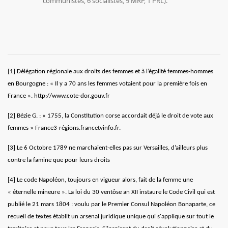
communistes, 6 socialistes, 9 MRP, 1 PRL).
[1]
Délégation régionale aux droits des femmes et à l’égalité femmes-hommes
en Bourgogne : « Il y a 70 ans les femmes votaient pour la première fois en
France ».
http://www.cote-dor.gouv.fr
[2]
Bézie G. : « 1755, la Constitution corse accordait déjà le droit de vote aux
femmes » France3-régions.francetvinfo.fr.
[3]
Le 6 Octobre 1789 ne marchaient-elles pas sur Versailles, d’ailleurs plus
contre la famine que pour leurs droits
[4]
Le code Napoléon, toujours en vigueur alors, fait de la femme une
« éternelle mineure ». La loi du 30 ventôse an XII instaure le Code Civil qui est
publié le 21 mars 1804 : voulu par le Premier Consul Napoléon Bonaparte, ce
recueil de textes établit un arsenal juridique unique qui s'applique sur tout le