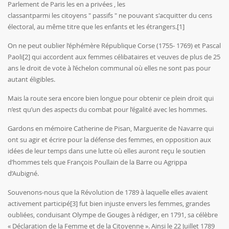
Parlement de Paris les en a privées , les
classantparmi les citoyens " passifs " ne pouvant s'acquitter du cens
électoral, au même titre que les enfants et les étrangers.
[1]
On ne peut oublier l’éphémère République Corse (1755- 1769) et Pascal
Paoli
[2]
qui accordent aux femmes célibataires et veuves de plus de 25
ans le droit de vote à l’échelon communal où elles ne sont pas pour
autant éligibles.
Mais la route sera encore bien longue pour obtenir ce plein droit qui
n’est qu’un des aspects du combat pour l’égalité avec les hommes.
Gardons en mémoire Catherine de Pisan, Marguerite de Navarre qui
ont su agir et écrire pour la défense des femmes, en opposition aux
idées de leur temps dans une lutte où elles auront reçu le soutien
d’hommes tels que François Poullain de la Barre ou Agrippa
d’Aubigné.
Souvenons-nous que la Révolution de 1789 à laquelle elles avaient
activement participé
[3]
fut bien injuste envers les femmes, grandes
oubliées, conduisant Olympe de Gouges à rédiger, en 1791, sa célèbre
« Déclaration de la Femme et de la Citoyenne ». Ainsi le 22 Juillet 1789