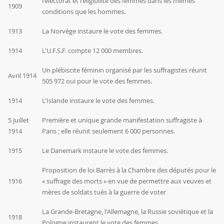
l'électorat et l'éligibilité des femmes dans les mêmes
1909
conditions que les hommes.
1913
La Norvège instaure le vote des femmes.
1914
L'U.F.S.F. compte 12 000 membres.
Un plébiscite féminin organisé par les suffragistes réunit
Avril 1914
505 972 oui pour le vote des femmes.
1914
L'Islande instaure le vote des femmes.
5 Juillet
Première et unique grande manifestation suffragiste à
1914
Paris ; elle réunit seulement 6 000 personnes.
1915
Le Danemark instaure le vote des femmes.
Proposition de loi
Barrès
à la Chambre des députés pour le
1916
« suffrage des morts » en vue de permettre aux veuves et
mères de soldats tués à la guerre de voter
La Grande-Bretagne, l'Allemagne, la Russie soviétique et la
1918
Pologne instaurent le vote des femmes.