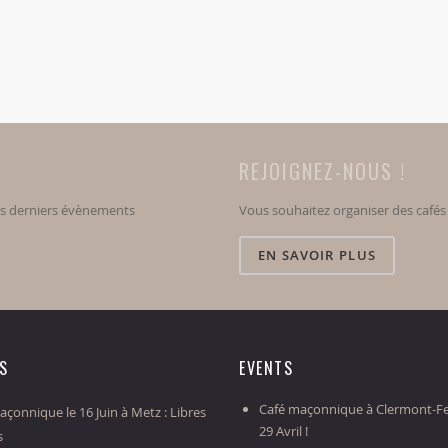
REJOIGNEZ-NOUS !
os derniers évènements
Vous souhaitez organiser des café
EN SAVOIR PLUS
ES
EVENTS
Café maçonnique à Clermont-Fe
çonnique le 16 Juin à Metz : Libres
29 Avril !
s