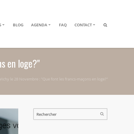
S
BLOG
AGENDA
FAQ
CONTACT
ns en loge?"
ichy le 28 Novembre : "Que font les francs-maçons en loge?"
FORMULAIRE DE RECHERCHE
RECHERCHER