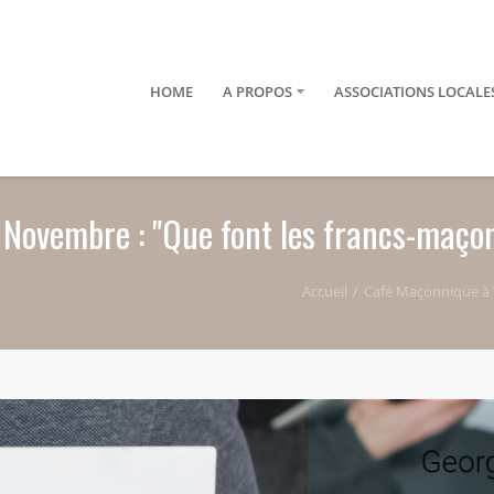
HOME
A PROPOS
ASSOCIATIONS LOCALE
 Novembre : "Que font les francs-maço
Accueil
Café Maçonnique à V