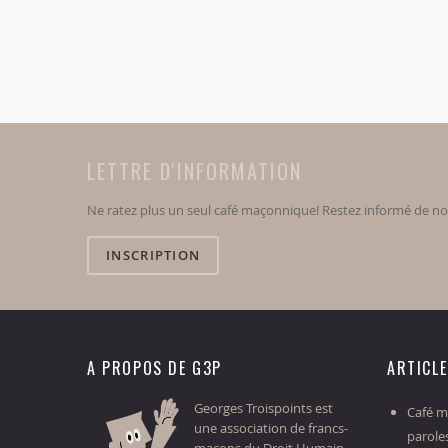
LETTRE D'INFORMATION
Ne ratez plus un seul café maçonnique! Restez informé de n
INSCRIPTION
A PROPOS DE G3P
ARTICL
Georges Troispoints est
Café ma
une association de francs-
parole