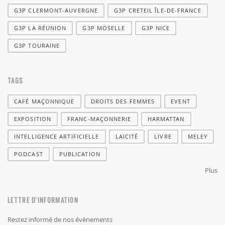
G3P CLERMONT-AUVERGNE
G3P CRETEIL ÎLE-DE-FRANCE
G3P LA RÉUNION
G3P MOSELLE
G3P NICE
G3P TOURAINE
TAGS
CAFÉ MAÇONNIQUE
DROITS DES FEMMES
EVENT
EXPOSITION
FRANC-MAÇONNERIE
HARMATTAN
INTELLIGENCE ARTIFICIELLE
LAICITÉ
LIVRE
MELEY
PODCAST
PUBLICATION
Plus
LETTRE D'INFORMATION
Restez informé de nos évènements