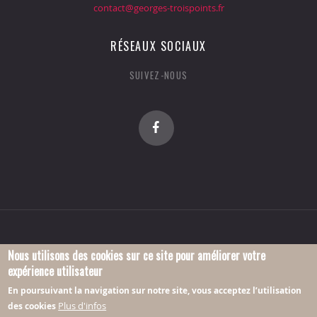
contact@georges-troispoints.fr
RÉSEAUX SOCIAUX
SUIVEZ-NOUS
Nous utilisons des cookies sur ce site pour améliorer votre
expérience utilisateur
© 2016 Association Georges-Troispoints.
En poursuivant la navigation sur notre site, vous acceptez l’utilisation
Plus d'infos
des cookies