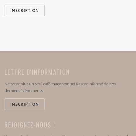
INSCRIPTION
LETTRE D'INFORMATION
Ne ratez plus un seul café maçonnique! Restez informé de nos
derniers évènements
INSCRIPTION
REJOIGNEZ-NOUS !