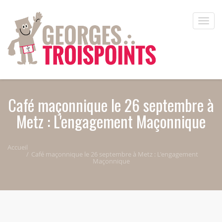
Aller au contenu principal
Toggle
naviga
Café maçonnique le 26 septembre à
Metz : L'engagement Maçonnique
Accueil
Café maçonnique le 26 septembre à Metz : L'engagement
Maçonnique