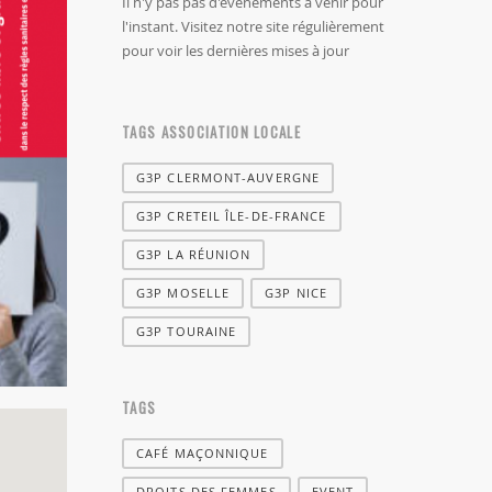
Il n'y pas pas d'évènements à venir pour
l'instant. Visitez notre site régulièrement
pour voir les dernières mises à jour
TAGS ASSOCIATION LOCALE
G3P CLERMONT-AUVERGNE
G3P CRETEIL ÎLE-DE-FRANCE
G3P LA RÉUNION
G3P MOSELLE
G3P NICE
G3P TOURAINE
TAGS
CAFÉ MAÇONNIQUE
DROITS DES FEMMES
EVENT