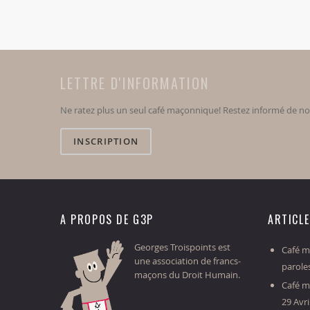
LETTRE D'INFORMATION
Ne ratez plus un seul café maçonnique! Restez informé de n
INSCRIPTION
A PROPOS DE G3P
ARTICL
Georges Troispoints est
Café ma
une association de francs-
parole
maçons du Droit Humain.
Café m
29 Avri