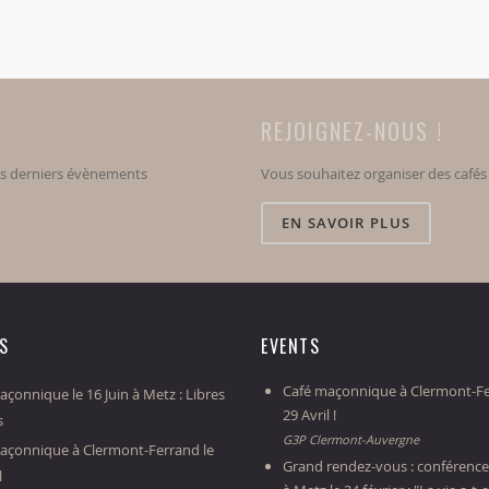
REJOIGNEZ-NOUS !
os derniers évènements
Vous souhaitez organiser des café
EN SAVOIR PLUS
ES
EVENTS
Café maçonnique à Clermont-Fe
çonnique le 16 Juin à Metz : Libres
29 Avril !
s
G3P Clermont-Auvergne
açonnique à Clermont-Ferrand le
Grand rendez-vous : conférence
l