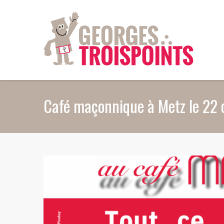
Aller au contenu principal
Café maçonnique à Metz le 22 