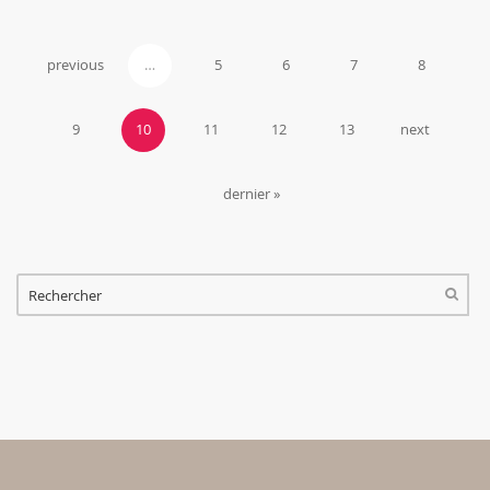
previous
…
5
6
7
8
9
10
11
12
13
next
dernier »
FORMULAIRE DE RECHERCHE
RECHERCHER