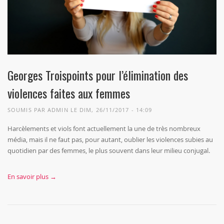
Georges Troispoints pour l’élimination des
violences faites aux femmes
SOUMIS PAR
ADMIN
LE DIM, 26/11/2017 - 14:09
Harcèlements et viols font actuellement la une de très nombreux
média, mais il ne faut pas, pour autant, oublier les violences subies au
quotidien par des femmes, le plus souvent dans leur milieu conjugal.
En savoir plus →