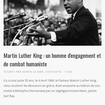
Martin Luther King : un homme d'engagement et
de combat humaniste
SOUMIS PAR
ADMIN
LE MAR, 03/04/2018 - 14:58
Il y a tout juste 50 ans, le 4 Avril 1968, le Pasteur Martin Luther King,
venu soutenir les éboueurs en grève, était assassiné au balcon de son
motel à Memphis (Tennessee) par un ségrégationniste blanc, James
Earl Ray.